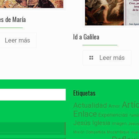
s de María
Id a Galilea
Leer más
Leer más
Etiquetas
Artí
Actualidad
Amor
Enlace
Experiencias
famil
Jesús
Iglesia
Imagen
Jesú
Misión Compartida
Mozambique
muje