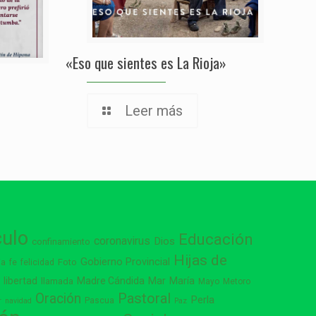
«Eso que sientes es La Rioja»
Leer más
culo
Educación
coronavirus
Dios
confinamiento
Hijas de
Gobierno Provincial
ia
Foto
fe
felicidad
libertad
Madre Cándida
Mar
María
s
llamada
Mayo
Metoro
Pastoral
Oración
Perla
Pascua
r
navidad
Paz