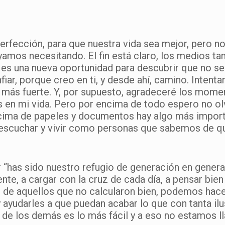
perfección, para que nuestra vida sea mejor, pero 
amos necesitando. El fin está claro, los medios ta
 es una nueva oportunidad para descubrir que no se
fiar, porque creo en ti, y desde ahí, camino. Intent
ás fuerte. Y, por supuesto, agradeceré los momen
 en mi vida. Pero por encima de todo espero no ol
cima de papeles y documentos hay algo más importa
, escuchar y vivir como personas que sabemos de q
r “has sido nuestro refugio de generación en gene
nte, a cargar con la cruz de cada día, a pensar bien
de aquellos que no calcularon bien, podemos hace
ayudarles a que puedan acabar lo que con tanta il
 de los demás es lo más fácil y a eso no estamos l