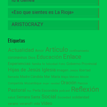
«Eso que sientes es La Rioja»
ARISTOCRAZY
Etiquetas
Artículo
Actualidad
Amor
confinamiento
Enlace
Educación
coronavirus
Dios
Experiencias
Gobierno Provincial
familia
Foto
fe
felicidad
Hijas de Jesús
Iglesia
Imagen
libertad
Jesús
Madre Cándida
Mar
María
llamada
Mayo
Metoro
Misión
Oración
Compartida
Mozambique
Pascua
mujer
navidad
Reflexión
Pastoral
Perla Escondida
podcast
Paz
Social
Semana Santa
solidaridad
Sociedad
salud
Vídeo
vida
verano
veranoFI