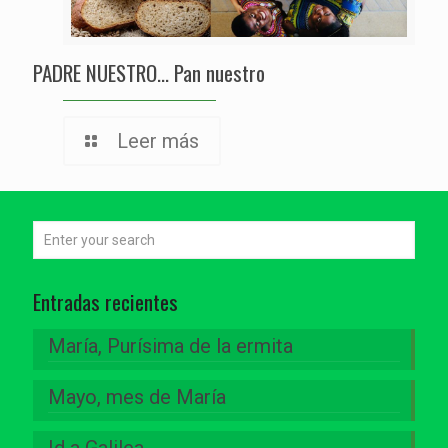
PADRE NUESTRO… Pan nuestro
Leer más
Entradas recientes
María, Purísima de la ermita
Mayo, mes de María
Id a Galilea