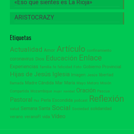
«Eso que sientes es La Rioja»
ARISTOCRAZY
Etiquetas
Artículo
Actualidad
Amor
confinamiento
Enlace
Educación
coronavirus
Dios
Experiencias
Gobierno Provincial
familia
Foto
fe
felicidad
Hijas de Jesús
Iglesia
Imagen
libertad
Jesús
Madre Cándida
Mar
María
llamada
Mayo
Metoro
Misión
Oración
Compartida
Mozambique
Pascua
mujer
navidad
Reflexión
Pastoral
Perla Escondida
podcast
Paz
Social
Semana Santa
solidaridad
Sociedad
salud
Vídeo
vida
verano
veranoFI