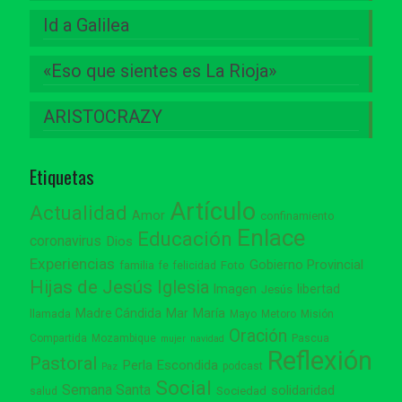
Id a Galilea
«Eso que sientes es La Rioja»
ARISTOCRAZY
Etiquetas
Artículo
Actualidad
Amor
confinamiento
Enlace
Educación
coronavirus
Dios
Experiencias
Gobierno Provincial
familia
Foto
fe
felicidad
Hijas de Jesús
Iglesia
Imagen
libertad
Jesús
Madre Cándida
Mar
María
llamada
Mayo
Metoro
Misión
Oración
Compartida
Mozambique
Pascua
mujer
navidad
Reflexión
Pastoral
Perla Escondida
podcast
Paz
Social
Semana Santa
solidaridad
Sociedad
salud