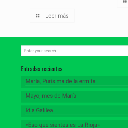
Leer más
Entradas recientes
María, Purísima de la ermita
Mayo, mes de María
Id a Galilea
«Eso que sientes es La Rioja»