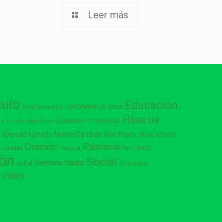
Leer más
culo
Educación
coronavirus
Dios
confinamiento
Hijas de
Gobierno Provincial
ia
Foto
fe
felicidad
libertad
Madre Cándida
Mar
María
s
llamada
Mayo
Metoro
Pastoral
Oración
Perla
Pascua
r
navidad
Paz
ión
Social
Semana Santa
Sociedad
salud
Vídeo