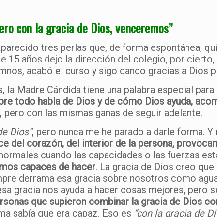
pero con la gracia de Dios, venceremos”
aparecido tres perlas que, de forma espontánea, qu
 15 años dejo la dirección del colegio, por cierto,
mnos, acabó el curso y sigo dando gracias a Dios p
 la Madre Cándida tiene una palabra especial par
sobre todo habla de Dios y de cómo Dios ayuda, ac
s, pero con las mismas ganas de seguir adelante.
de Dios”
, pero nunca me he parado a darle forma. Y
ace del corazón, del interior de la persona, provo
normales cuando las capacidades o las fuerzas es
amos capaces de hacer
. La gracia de Dios creo que
pre derrama esa gracia sobre nosotros como agua f
esa gracia nos ayuda a hacer cosas mejores, pero 
sonas que supieron combinar la gracia de Dios con 
isma sabía que era capaz. Eso es
“con la gracia de Di