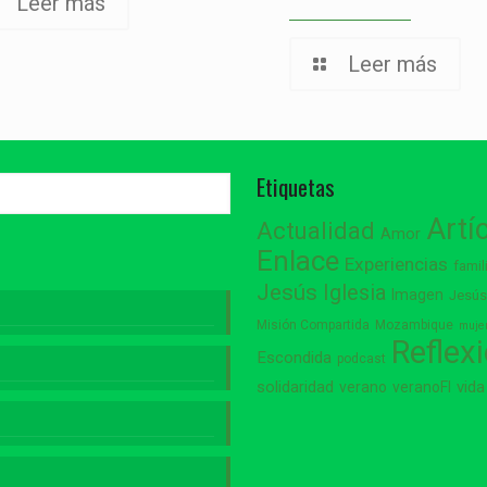
Leer más
Leer más
Etiquetas
Artí
Actualidad
Amor
Enlace
Experiencias
famil
Jesús
Iglesia
Imagen
Jesú
Misión Compartida
Mozambique
muje
Reflex
Escondida
podcast
vida
solidaridad
verano
veranoFI