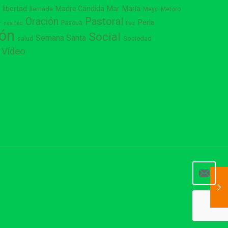
libertad
Madre Cándida
Mar
María
s
llamada
Mayo
Metoro
Pastoral
Oración
Perla
Pascua
r
navidad
Paz
ión
Social
Semana Santa
Sociedad
salud
Vídeo