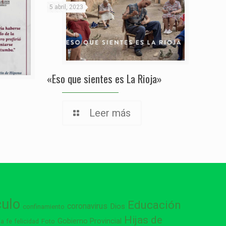
5 abril, 2023
«Eso que sientes es La Rioja»
Leer más
culo
Educación
coronavirus
Dios
confinamiento
Hijas de
Gobierno Provincial
ia
Foto
fe
felicidad