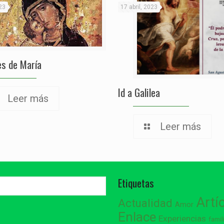
23
17 abril, 2023
s de María
Id a Galilea
Leer más
Leer más
Etiquetas
Artí
Actualidad
Amor
Enlace
Experiencias
famil