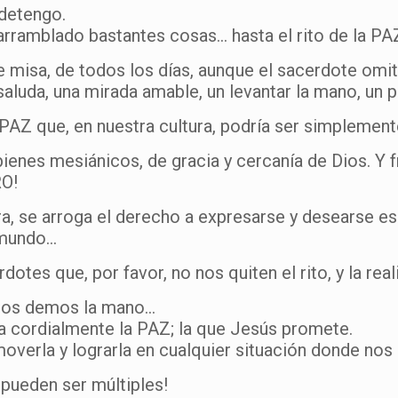
 detengo.
ramblado bastantes cosas… hasta el rito de la PAZ
e misa, de todos los días, aunque el sacerdote omit
saluda, una mirada amable, un levantar la mano, un
AZ que, en nuestra cultura, podría ser simplemente
enes mesiánicos, de gracia y cercanía de Dios. Y 
RO!
 cura, se arroga el derecho a expresarse y desears
l mundo…
tes que, por favor, no nos quiten el rito, y la rea
 nos demos la mano…
a cordialmente la PAZ; la que Jesús promete.
erla y lograrla en cualquier situación donde nos
 ¡pueden ser múltiples!