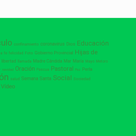
culo
Educación
coronavirus
Dios
confinamiento
Hijas de
Gobierno Provincial
ia
Foto
fe
felicidad
libertad
Madre Cándida
Mar
María
s
llamada
Mayo
Metoro
Pastoral
Oración
Perla
Pascua
r
navidad
Paz
ión
Social
Semana Santa
Sociedad
salud
Vídeo