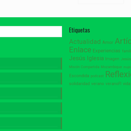
Etiquetas
Artí
Actualidad
Amor
Enlace
Experiencias
famil
Jesús
Iglesia
Imagen
Jesú
Misión Compartida
Mozambique
muje
Reflex
Escondida
podcast
vida
solidaridad
verano
veranoFI