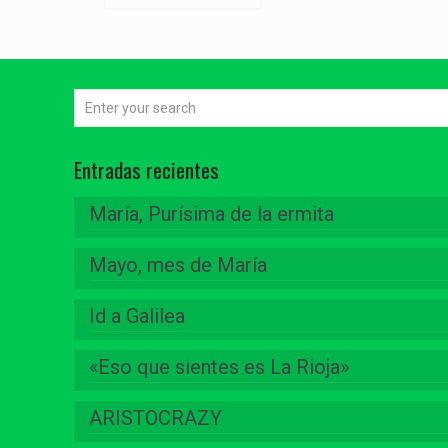
Entradas recientes
María, Purísima de la ermita
Mayo, mes de María
Id a Galilea
«Eso que sientes es La Rioja»
ARISTOCRAZY