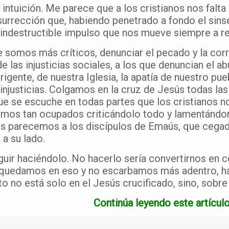
ntuición. Me parece que a los cristianos nos falta 
 resurrección que, habiendo penetrado a fondo el si
indestructible impulso que nos mueve siempre a rein
 somos más críticos, denunciar el pecado y la cor
 las injusticias sociales, a los que denuncian el abu
rigente, de nuestra Iglesia, la apatía de nuestro pue
njusticias. Colgamos en la cruz de Jesús todas las 
ue se escuche en todas partes que los cristianos 
.Vamos tan ocupados criticándolo todo y lamentánd
Nos parecemos a los discípulos de Emaús, que cegad
a su lado.
guir haciéndolo. No hacerlo sería convertirnos en 
quedamos en eso y no escarbamos más adentro, ha
to no está solo en el Jesús crucificado, sino, sobre
Continúa leyendo este artículo