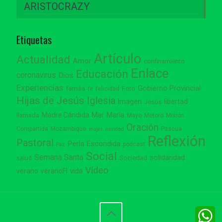
ARISTOCRAZY
Etiquetas
Artículo
Actualidad
Amor
confinamiento
Enlace
Educación
coronavirus
Dios
Experiencias
Gobierno Provincial
familia
Foto
fe
felicidad
Hijas de Jesús
Iglesia
Imagen
libertad
Jesús
Madre Cándida
Mar
María
llamada
Mayo
Metoro
Misión
Oración
Compartida
Mozambique
Pascua
mujer
navidad
Reflexión
Pastoral
Perla Escondida
podcast
Paz
Social
Semana Santa
solidaridad
Sociedad
salud
Vídeo
vida
verano
veranoFI
W
W