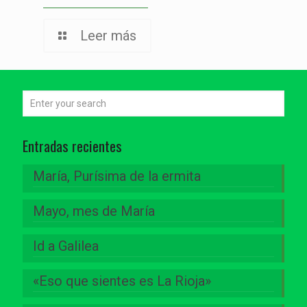
Leer más
Entradas recientes
María, Purísima de la ermita
Mayo, mes de María
Id a Galilea
«Eso que sientes es La Rioja»