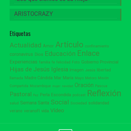
ARISTOCRAZY
Etiquetas
Artículo
Actualidad
Amor
confinamiento
Enlace
Educación
coronavirus
Dios
Experiencias
Gobierno Provincial
familia
Foto
fe
felicidad
Hijas de Jesús
Iglesia
Imagen
libertad
Jesús
Madre Cándida
Mar
María
llamada
Mayo
Metoro
Misión
Oración
Compartida
Mozambique
Pascua
mujer
navidad
Reflexión
Pastoral
Perla Escondida
podcast
Paz
Social
Semana Santa
solidaridad
Sociedad
salud
Vídeo
vida
verano
veranoFI