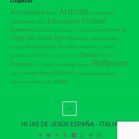
Artículo
Actualidad
Amor
confinamiento
Enlace
Educación
coronavirus
Dios
Experiencias
Gobierno Provincial
familia
Foto
fe
felicidad
Hijas de Jesús
Iglesia
Imagen
libertad
Jesús
Madre Cándida
Mar
María
llamada
Mayo
Metoro
Misión
Oración
Compartida
Mozambique
Pascua
mujer
navidad
Reflexión
Pastoral
Perla Escondida
podcast
Paz
Social
Semana Santa
solidaridad
Sociedad
salud
Vídeo
vida
verano
veranoFI
HIJAS DE JESÚS ESPAÑA - ITALIA