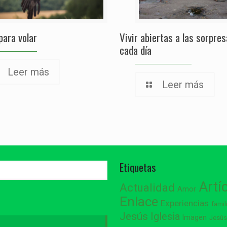
para volar
Vivir abiertas a las sorpre
cada día
Leer más
Leer más
Etiquetas
Artí
Actualidad
Amor
Enlace
Experiencias
famil
Jesús
Iglesia
Imagen
Jesú