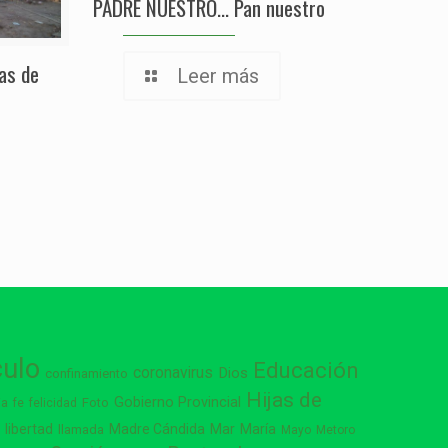
PADRE NUESTRO… Pan nuestro
sas de
Leer más
culo
Educación
coronavirus
Dios
confinamiento
Hijas de
Gobierno Provincial
ia
Foto
fe
felicidad
libertad
Madre Cándida
Mar
María
s
llamada
Mayo
Metoro