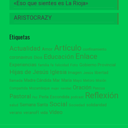
«Eso que sientes es La Rioja»
ARISTOCRAZY
Etiquetas
Artículo
Actualidad
Amor
confinamiento
Enlace
Educación
coronavirus
Dios
Experiencias
Gobierno Provincial
familia
Foto
fe
felicidad
Hijas de Jesús
Iglesia
Imagen
libertad
Jesús
Madre Cándida
Mar
María
llamada
Mayo
Metoro
Misión
Oración
Compartida
Mozambique
Pascua
mujer
navidad
Reflexión
Pastoral
Perla Escondida
podcast
Paz
Social
Semana Santa
solidaridad
Sociedad
salud
Vídeo
vida
verano
veranoFI