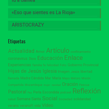
«Eso que sientes es La Rioja»
ARISTOCRAZY
Etiquetas
Artículo
Actualidad
Amor
confinamiento
Enlace
Educación
coronavirus
Dios
Experiencias
Gobierno Provincial
familia
Foto
fe
felicidad
Hijas de Jesús
Iglesia
Imagen
libertad
Jesús
Madre Cándida
Mar
María
llamada
Mayo
Metoro
Misión
Oración
Compartida
Mozambique
Pascua
mujer
navidad
Reflexión
Pastoral
Perla Escondida
podcast
Paz
Social
Semana Santa
solidaridad
Sociedad
salud
Vídeo
vida
verano
veranoFI