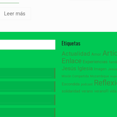
Leer más
Etiquetas
Artí
Actualidad
Amor
Enlace
Experiencias
famil
Jesús
Iglesia
Imagen
Jesú
Misión Compartida
Mozambique
muje
Reflex
Escondida
podcast
vida
solidaridad
verano
veranoFI