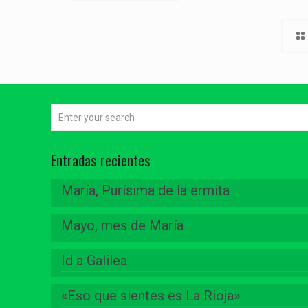
Entradas recientes
María, Purísima de la ermita
Mayo, mes de María
Id a Galilea
«Eso que sientes es La Rioja»