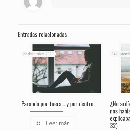
Entradas relacionadas
22 diciembre, 2020
24 noviemb
Parando por fuera… y por dentro
¿No ardí
nos habl
explicab
Leer más
32)