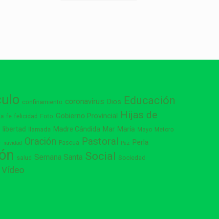
culo
Educación
coronavirus
Dios
confinamiento
Hijas de
Gobierno Provincial
ia
Foto
fe
felicidad
libertad
Madre Cándida
Mar
María
s
llamada
Mayo
Metoro
Pastoral
Oración
Perla
Pascua
r
navidad
Paz
ión
Social
Semana Santa
Sociedad
salud
Vídeo