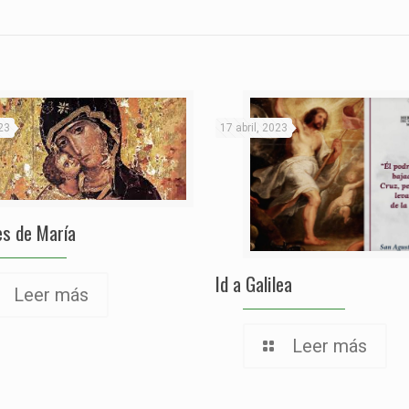
23
17 abril, 2023
s de María
Id a Galilea
Leer más
Leer más