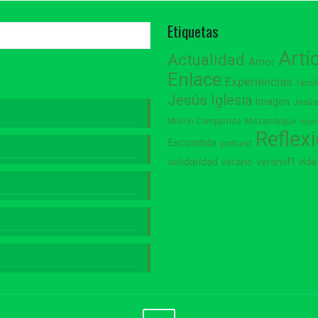
Etiquetas
Artí
Actualidad
Amor
Enlace
Experiencias
famil
Jesús
Iglesia
Imagen
Jesú
Misión Compartida
Mozambique
muje
Reflex
Escondida
podcast
vida
solidaridad
verano
veranoFI