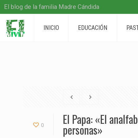
El blog de la familia Madre Cándida
INICIO
EDUCACIÓN
PAS
El Papa: «El analfa
personas»
0