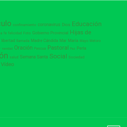
culo
Educación
coronavirus
Dios
confinamiento
Hijas de
Gobierno Provincial
ia
Foto
fe
felicidad
libertad
Madre Cándida
Mar
María
s
llamada
Mayo
Metoro
Pastoral
Oración
Perla
Pascua
r
navidad
Paz
ión
Social
Semana Santa
Sociedad
salud
Vídeo