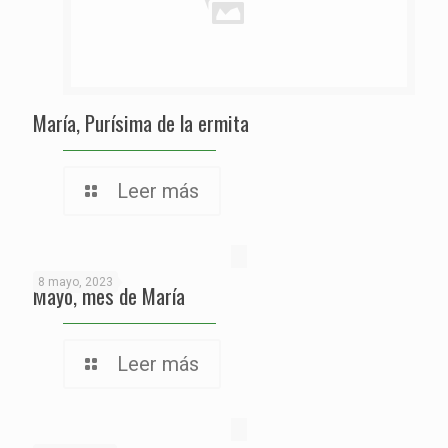
María, Purísima de la ermita
Leer más
8 mayo, 2023
Mayo, mes de María
Leer más