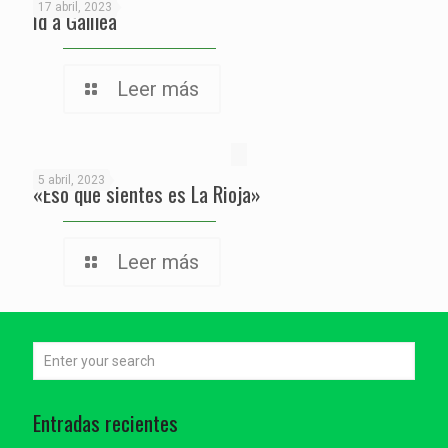
17 abril, 2023
Id a Galilea
Leer más
5 abril, 2023
«Eso que sientes es La Rioja»
Leer más
Entradas recientes