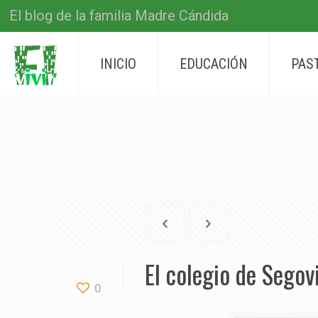
El blog de la familia Madre Cándida
INICIO
EDUCACIÓN
PAS
El colegio de Segov
0