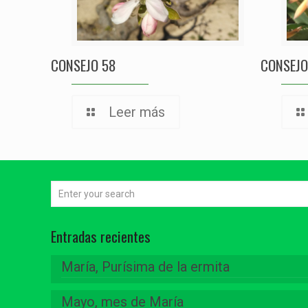
CONSEJO 58
CONSEJO
Leer más
Entradas recientes
María, Purísima de la ermita
Mayo, mes de María