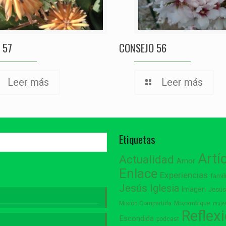
 57
CONSEJO 56
Leer más
Leer más
Etiquetas
Artí
Actualidad
Amor
Enlace
Experiencias
famil
Jesús
Iglesia
Imagen
Jesú
Misión Compartida
Mozambique
muje
Reflex
Escondida
podcast