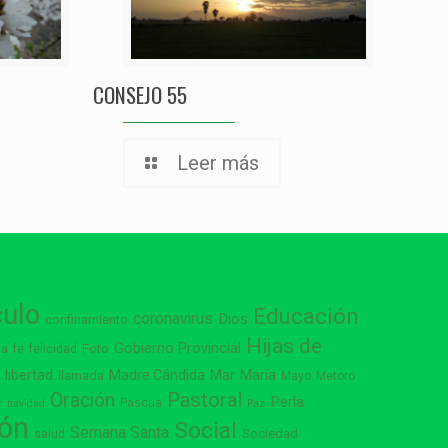
CONSEJO 55
Leer más
culo
Educación
coronavirus
Dios
confinamiento
Hijas de
Gobierno Provincial
ia
Foto
fe
felicidad
libertad
Madre Cándida
Mar
María
s
llamada
Mayo
Metoro
Pastoral
Oración
Perla
Pascua
r
navidad
Paz
ión
Social
Semana Santa
Sociedad
salud