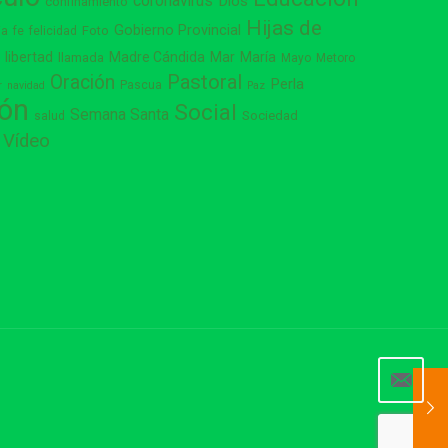
coronavirus
Dios
confinamiento
Hijas de
Gobierno Provincial
ia
Foto
fe
felicidad
libertad
Madre Cándida
Mar
María
s
llamada
Mayo
Metoro
Pastoral
Oración
Perla
Pascua
r
navidad
Paz
ión
Social
Semana Santa
Sociedad
salud
Vídeo