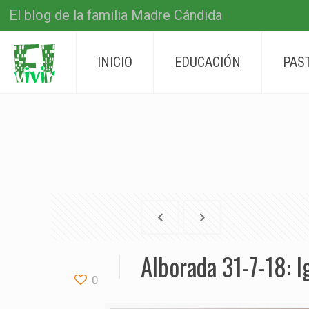
El blog de la familia Madre Cándida
INICIO
EDUCACIÓN
PAS
Alborada 31-7-18: I
0