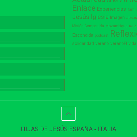
Amor
Enlace
Experiencias
famil
Jesús
Iglesia
Imagen
Jesú
Misión Compartida
Mozambique
muje
Reflex
Escondida
podcast
vida
solidaridad
verano
veranoFI
HIJAS DE JESÚS ESPAÑA - ITALIA