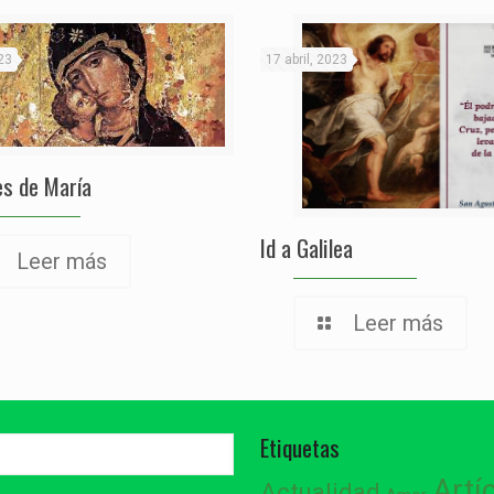
23
17 abril, 2023
s de María
Id a Galilea
Leer más
Leer más
Etiquetas
Artí
Actualidad